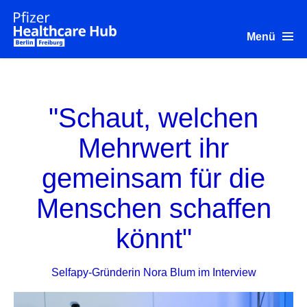
S
k
i
Menü
p
t
o
Über uns
m
a
i
"Schaut, welchen
n
c
o
Mehrwert ihr
n
t
gemeinsam für die
e
n
t
Menschen schaffen
könnt"
Selfapy-Gründerin Nora Blum im Interview