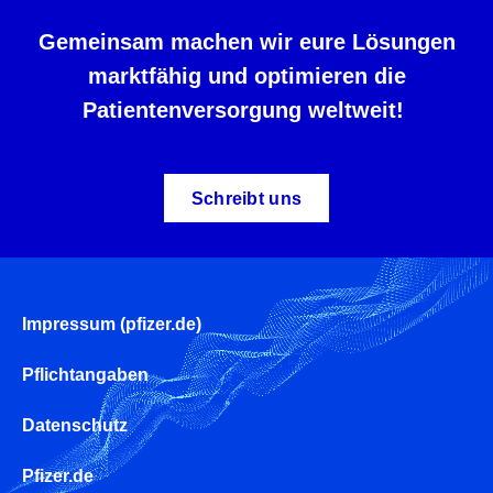
Gemeinsam machen wir eure Lösungen
marktfähig und optimieren die
Patientenversorgung weltweit!
Schreibt uns
Impressum (pfizer.de)
F
o
Pflichtangaben
o
Datenschutz
t
Pfizer.de