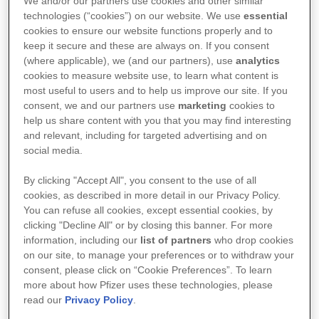
We and/or our partners use cookies and other similar
12-wöchigen Onlinekurs mit Video-,
technologies (“cookies”) on our website. We use
essential
Text-, und Audio-Inhalten für
cookies to ensure our website functions properly and to
keep it secure and these are always on. If you consent
Patient:innen mit Rückenschmerzen
(where applicable), we (and our partners), use
analytics
und chronischen Schmerzen. Selfapy
cookies to measure website use, to learn what content is
most useful to users and to help us improve our site. If you
ist einer der größten Anbieter für DiGA
consent, we and our partners use
marketing
cookies to
auf dem deutschen Markt und Profi für
help us share content with you that you may find interesting
and relevant, including for targeted advertising and on
die Entwicklung digitaler Anwendungen.
social media.
Für die Markteinführung und
By clicking "Accept All", you consent to the use of all
Vermarktung der App hat sich das junge
cookies, as described in more detail in our Privacy Policy.
Unternehmen zu einer Kooperation mit
You can refuse all cookies, except essential cookies, by
clicking "Decline All" or by closing this banner. For more
Pfizer entschieden.
information, including our
list of partners
who drop cookies
on our site, to manage your preferences or to withdraw your
consent, please click on “Cookie Preferences”. To learn
Wir haben mit Selfapy-Gründerin Nora
more about how Pfizer uses these technologies, please
Blum über die Gründe und Vorteile einer
read our
Privacy Policy
.