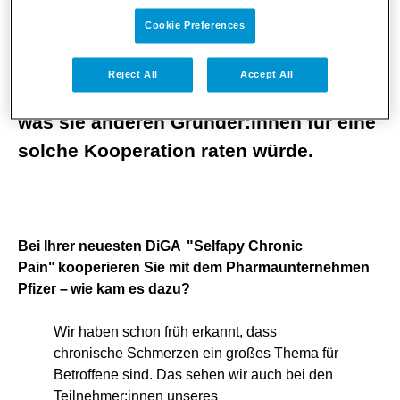
Kooperation mit Big Pharma,
Cookie Preferences
Kulturunterschiede zwischen großen
Unternehmen und dynamischen
Reject All
Accept All
Startups gesprochen und sie gefragt,
was sie anderen Gründer:innen für eine
solche Kooperation raten würde.
Bei Ihrer neuesten DiGA "Selfapy Chronic
Pain" kooperieren Sie mit dem Pharmaunternehmen
Pfizer – wie kam es dazu?
Wir haben schon früh erkannt, dass
chronische Schmerzen ein großes Thema für
Betroffene sind. Das sehen wir auch bei den
Teilnehmer:innen unseres