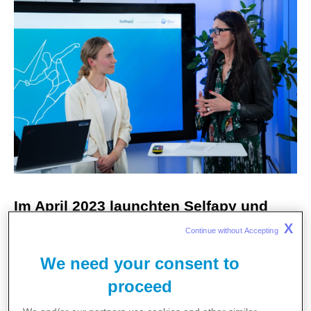
Im April 2023 launchten Selfapy und
Pfizer die digitale
X
Continue without Accepting 
Gesundheitsanwendung (DiGA)
We need your consent to
„Selfapys Online-Kurs bei chronischen
proceed
Schmerzen“, einen erstattungsfähigen